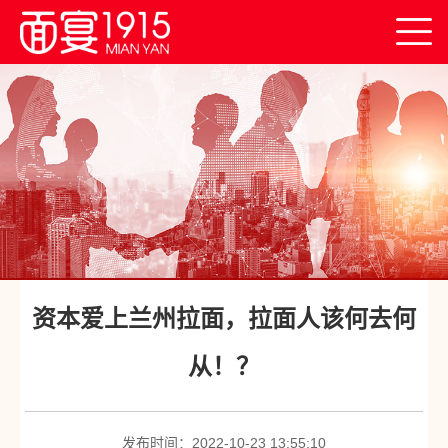
首
页
关
于
创
我
业
产
们
平
业
面
台
创
宴
连
资本爱上兰州拉面，拉面人该何去何
新
产
锁
新
从！？
品
门
闻
联
店
中
系
发布时间：2022-10-23 13:55:10