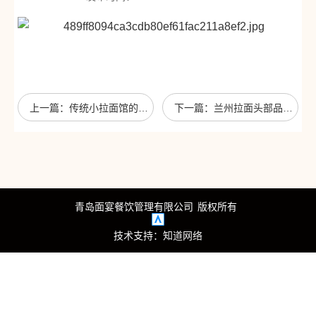
心
我
们
上一篇：传统小拉面馆的出路在何方？
下一篇：兰州拉面头部品牌显现，要动谁的奶酪？
青岛面宴餐饮管理有限公司
版权所有
技术支持：
知道网络