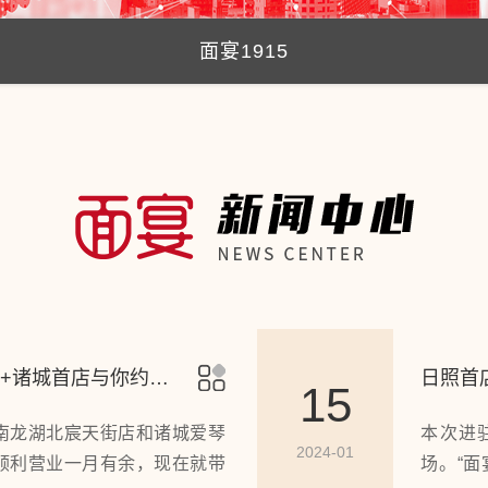
面宴1915
店+诸城首店与你约
日照首
15
”济南龙湖北宸天街店和诸城爱琴
本次进驻
2024-01
顺利营业一月有余，现在就带
场。“面