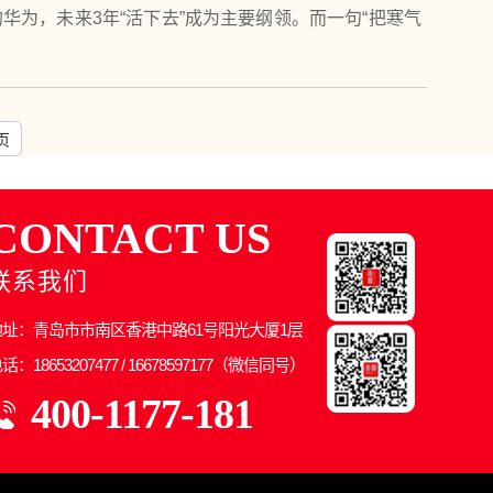
华为，未来3年“活下去”成为主要纲领。而一句“把寒气
每个人”，不禁寒气袭人，让人心生寒冷。华为如此，我
万家兰州拉面馆又何尝不是在追求“活下去”这个最低目
页
CONTACT US
联系我们
地址：青岛市市南区香港中路61号阳光大厦1层
话：18653207477 / 16678597177（微信同号）
400-1177-181