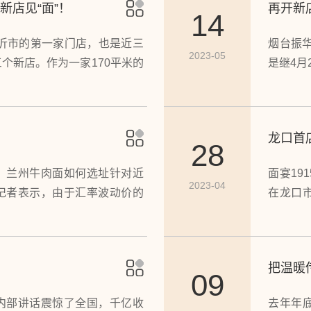
新店见“面”！
再开新
模式。
14
临沂市的第一家门店，也是近三
烟台振华
2023-05
个新店。作为一家170平米的
是继4月
场店将以全新的形象、全新的模
门店。“
兰州牛肉面新品牌、新体验。
店，为大
龙口首
28
：兰州牛肉面如何选址针对近
面宴19
2023-04
记者表示，由于汇率波动价的
在龙口
宴保利
口市带来
把温暖
09
内部讲话震惊了全国，千亿收
去年年