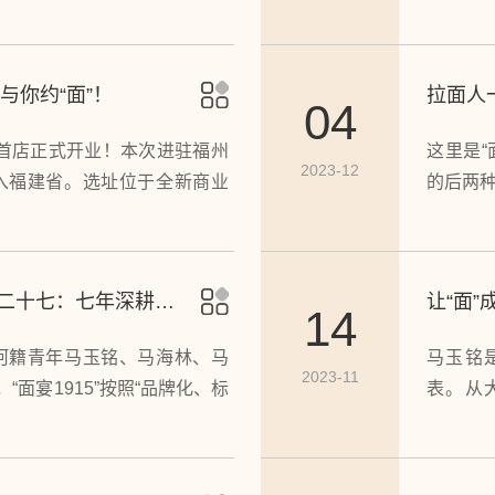
+招牌
式，打
形象，
与你约“面”！
拉面人
04
”福州首店正式开业！本次进驻福州
这里是“
2023-12
进入福建省。选址位于全新商业
的后两
聚集区，紧邻地铁站，位置醒
30日开业山东诸城首店，即爱
次开启新店。
二十七：七年深耕创
让“面”
14
广河籍青年马玉铭、马海林、马
马玉铭
2023-11
面宴1915”按照“品牌化、标
表。从
华商业区的一家门店逐步发展成
团、净雅
门店的清真餐饮企业。
在山东青
品牌连