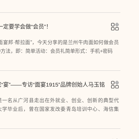
名小吃”为组合的最新门店模型，以场景式流水线体验模
造明厨亮灶、全透明操作、高效干净看得见的精品门店
为日照市用户提供舒适、高效、便捷的美食体验。
一定要学会做“会员”！
面宴邦·帮拉面”，今天分享的是兰州牛肉面如何做会员
种方法，即：简单活动：会员礼简单形式：手机+密码
成“宴”——专访“面宴1915”品牌创始人马玉铭
是一名从广河县走出在外就业、创业、创新的典型代
大学毕业后，曾在国家发改委青岛培训中心、海信集
集团等大型企业任职。2015年创立“面宴1915”品牌，
岛、烟台等10余个城市的高端购物中心，设立了25家
锁门店，实现了牛肉面走进高端购物中心的品牌化发展