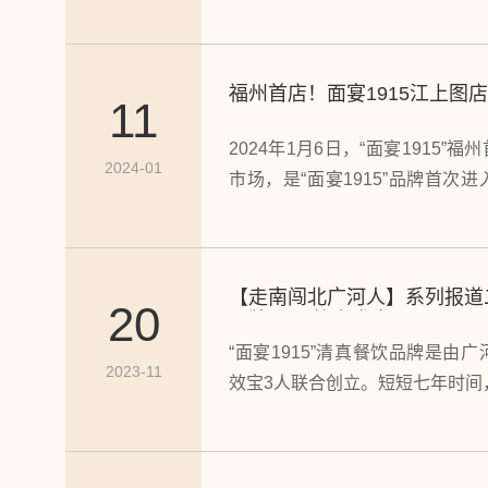
大家来沉浸式体验一把~
福州首店！面宴1915江上图店
11
2024年1月6日，“面宴1915
2024-01
市场，是“面宴1915”品牌首次
写字楼、住宅社区、大型商超
目，交通便利。这是面宴继12月
琴海购物中心店后，时隔一周再
【走南闯北广河人】系列报道
20
品牌 同心协力求发展
“面宴1915”清真餐饮品牌是由
2023-11
效宝3人联合创立。短短七年时间，“
准化、连锁化”模式，从青岛繁
遍及10余座城市26家品牌连锁