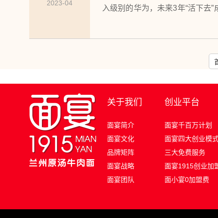
2023-04
入级别的华为，未来3年“活下去”
传递给每个人”，不禁寒气袭人
们数十万家兰州拉面馆又何尝不
标！
关于我们
创业平台
面宴简介
面宴千百万计划
面宴文化
面宴四大创业模
品牌矩阵
三大免费服务
面宴战略
面宴1915创业加
面宴团队
面小宴0加盟费