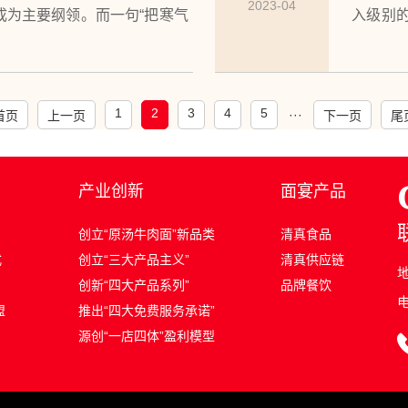
2023-04
成为主要纲领。而一句“把寒气
入级别的
，让人心生寒冷。华为如此，我
传递给
是在追求“活下去”这个最低目
们数十
标！
1
2
3
4
5
···
首页
上一页
下一页
尾
产业创新
面宴产品
创立“原汤牛肉面”新品类
清真食品
式
创立“三大产品主义”
清真供应链
创新“四大产品系列”
品牌餐饮
电
盟
推出“四大免费服务承诺”
源创“一店四体”盈利模型