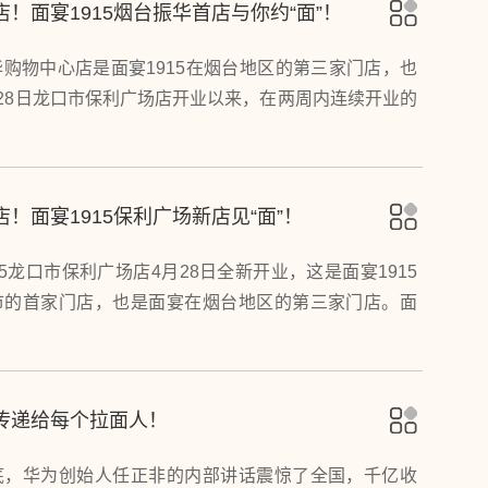
店！面宴1915烟台振华首店与你约“面”！
购物中心店是面宴1915在烟台地区的第三家门店，也
28日龙口市保利广场店开业以来，在两周内连续开业的
面宴1915”将持续打造烟台市的西北美食标杆性品牌
家带来全新体验的“中国面·世界宴”。
店！面宴1915保利广场新店见“面”！
15龙口市保利广场店4月28日全新开业，这是面宴1915
市的首家门店，也是面宴在烟台地区的第三家门店。面
广场店，将打造龙口市的西北美食标杆性品牌店，为龙
全新体验的“中国面·世界宴”。
传递给每个拉面人！
底，华为创始人任正非的内部讲话震惊了全国，千亿收